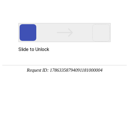
欢迎光临广东家具制造商-朗哥家具官方网站！
优质家具
整体配套
服务
公司使命：
19年家具配套源头厂家
朗哥首页
办公家具
学校家具
医院家