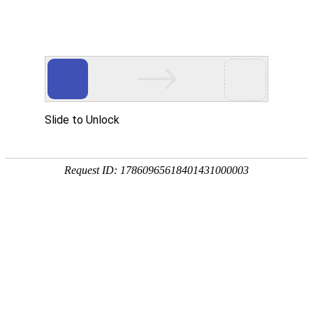
欢迎光临广东家具制造商-朗哥家具官方网站！
优质家具
整体配套
服务
公司使命：
19年家具配套源头厂家
朗哥首页
办公家具
学校家具
医院家